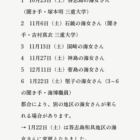
（聞き手・塚本明 三重大学）
2 11月6日（土）石鏡の海女さん（聞き
手・吉村真衣 三重大学）
3 11月13日（土）国崎の海女さん
4 11月27日（土）神島の海女さん
5 12月11日（土）菅島の海女さん
6 1月22日（土）堅子の海女さん（3～6
の聞き手・海博職員）
都合により、別の地区の海女さんが来ら
れる場合があります。
→ 1月22日（土）は答志島和具地区の海
女さんに変更となりました。