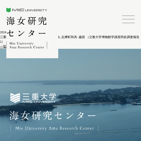
三重大学海女研究センター
2024.02.04
三重県志摩地方の民俗調査－鳥羽市答志島､志摩町和具･越賀 （立教大学博物館学講座民俗調査報告
2）
一覧に戻る
三重大学海女研究センター