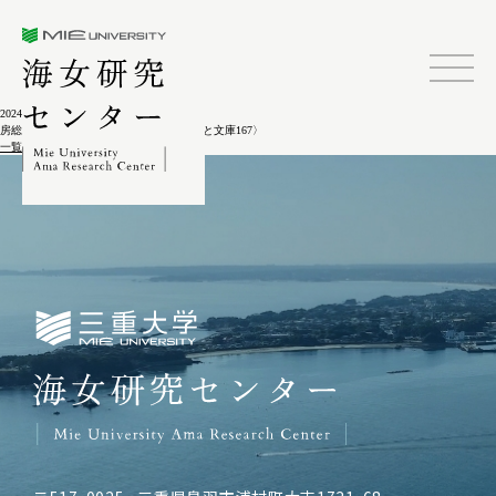
三重大学海女研究センター
2024.02.04
房総アワビ漁業の変遷と漁業法 〈ふるさと文庫167〉
一覧に戻る
三重大学海女研究センター