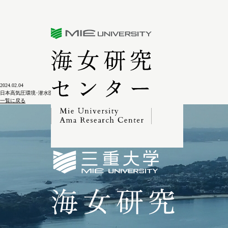
三重大学海女研究センター
2024.02.04
日本高気圧環境･潜水医学界雑誌 Vol.41№1別冊 〈第39回総会特別講演総説〉
一覧に戻る
三重大学海女研究セン