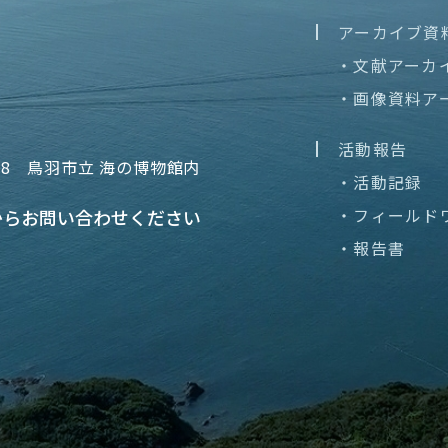
アーカイブ資
・文献アーカ
・画像資料ア
活動報告
68
鳥羽市立 海の博物館内
・活動記録
・フィールド
から
お問い合わせください
・報告書