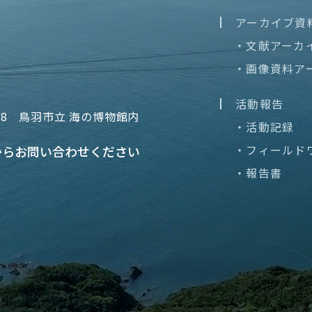
アーカイブ資
・文献アーカ
・画像資料ア
活動報告
68
鳥羽市立 海の博物館内
・活動記録
・フィールド
から
お問い合わせください
・報告書