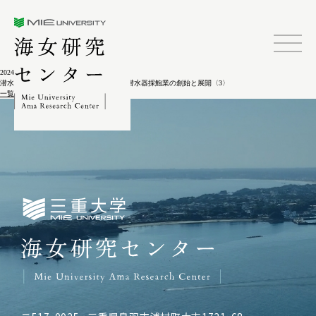
三重大学海女研究センター
2024.02.04
潜水器漁業百年－千葉県布良村における潜水器採鮑業の創始と展開〈3〉
一覧に戻る
三重大学海女研究センター