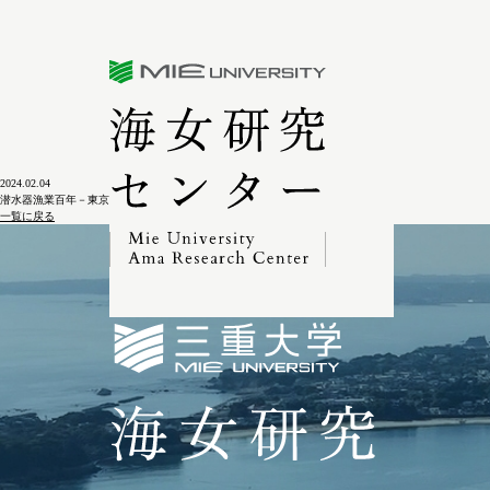
三重大学海女研究センター
2024.02.04
潜水器漁業百年－東京湾におけるタイラギ･ミルクイ潜水器漁業の創始〈1〉
一覧に戻る
三重大学海女研究セン