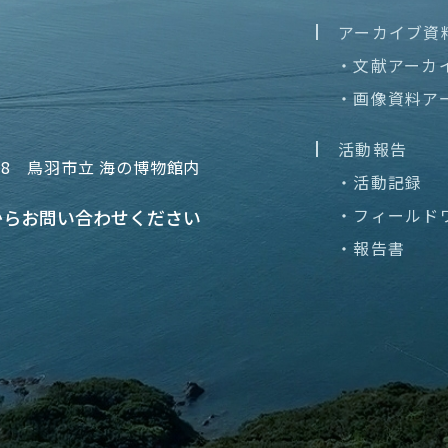
アーカイブ資
・文献アーカ
・画像資料ア
活動報告
68
鳥羽市立 海の博物館内
・活動記録
・フィールド
から
お問い合わせください
・報告書