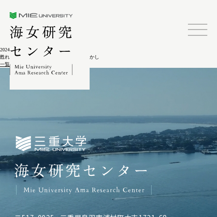
三重大学海女研究センター
2024.02.04
甦れ､いのちの海－漁村の暮らし､いま･むかし
一覧に戻る
三重大学海女研究センター