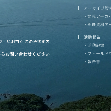
アーカイブ資
・文献アーカ
・画像資料ア
活動報告
68
鳥羽市立 海の博物館内
・活動記録
・フィールド
から
お問い合わせください
・報告書