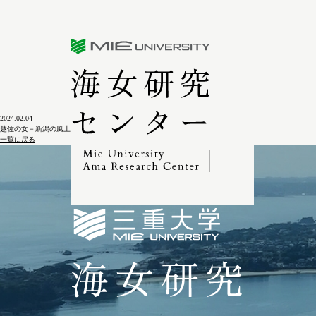
三重大学海女研究センター
2024.02.04
越佐の女－新潟の風土に生きる 〈清水重蔵写真集〉
一覧に戻る
三重大学海女研究セン