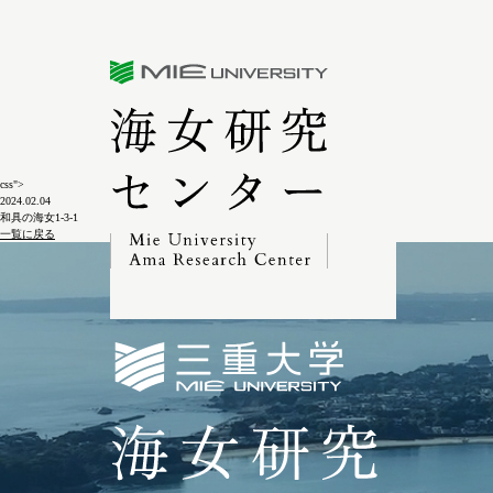
三重大学海女研究センター
css">
2024.02.04
和具の海女1-3-1
一覧に戻る
三重大学海女研究セン