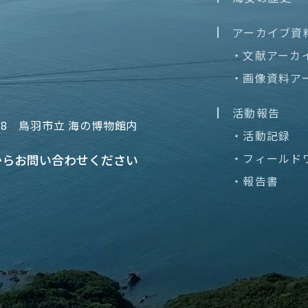
アーカイブ資
・文献アーカ
・画像資料ア
活動報告
68
鳥羽市立 海の博物館内
・活動記録
・フィールド
から
お問い合わせください
・報告書