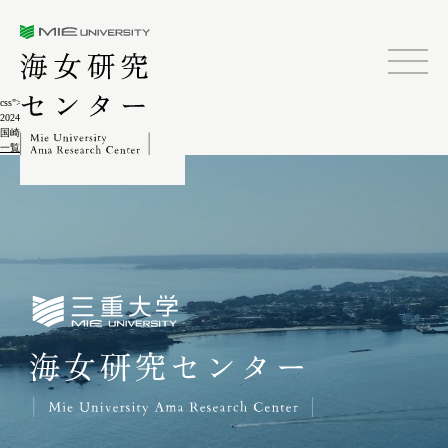
三重大学海女研究センター
css">
2024.02.04
国崎の海女作業 ウニ漁6-4-6
一覧に戻る
三重大学海女研究センター