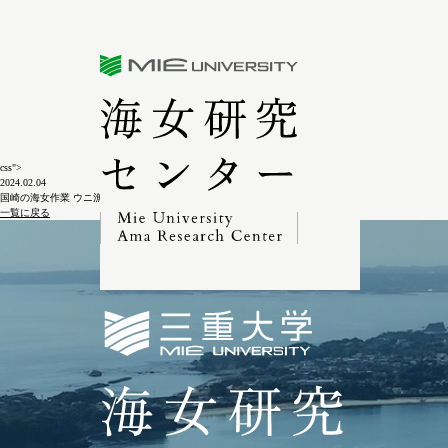
三重大学海女研究センター
css">
2024.02.04
国崎の海女作業 ウニ漁6-5-6
一覧に戻る
三重大学海女研究セン