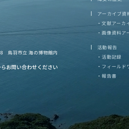
アーカイブ資
・文献アーカ
・画像資料ア
活動報告
68
鳥羽市立 海の博物館内
・活動記録
・フィールド
から
お問い合わせください
・報告書