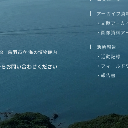
アーカイブ資
・文献アーカ
・画像資料ア
活動報告
68
鳥羽市立 海の博物館内
・活動記録
・フィールド
から
お問い合わせください
・報告書