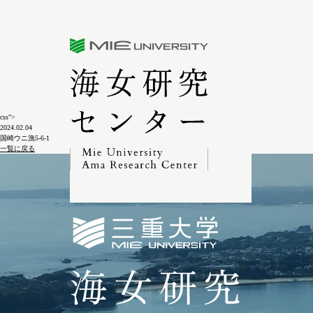
三重大学海女研究センター
css">
2024.02.04
国崎ウニ漁5-6-1
一覧に戻る
三重大学海女研究セン