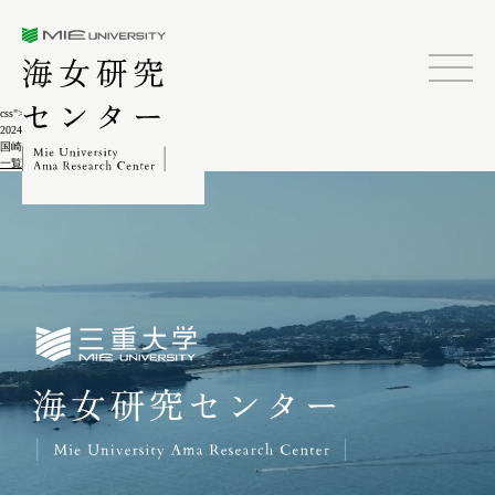
三重大学海女研究センター
css">
2024.02.04
国崎(徒人海女)9-5-3
一覧に戻る
三重大学海女研究センター