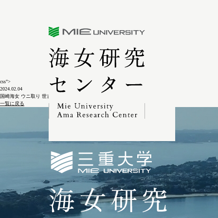
三重大学海女研究センター
css">
2024.02.04
国崎海女 ウニ取り 世古昌男の舟3-5-3
一覧に戻る
三重大学海女研究セン