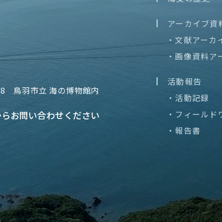
アーカイブ資
・文献アーカ
・画像資料ア
活動報告
68
鳥羽市立 海の博物館内
・活動記録
・フィールド
から
お問い合わせください
・報告書