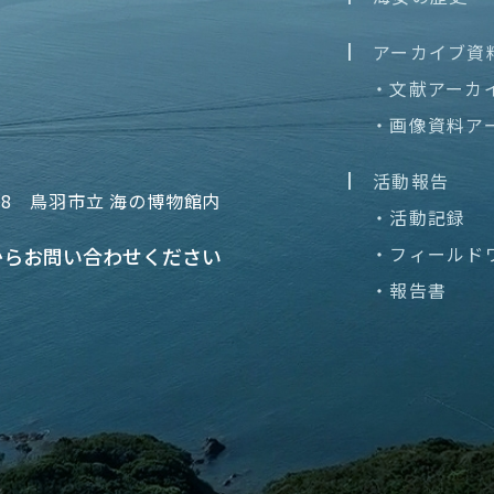
アーカイブ資
・文献アーカ
・画像資料ア
活動報告
68
鳥羽市立 海の博物館内
・活動記録
・フィールド
から
お問い合わせください
・報告書