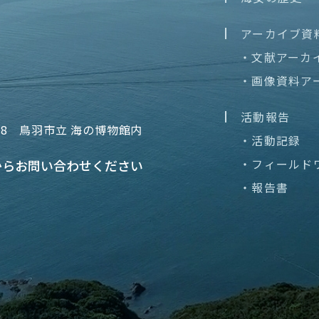
アーカイブ資
・文献アーカ
・画像資料ア
活動報告
68
鳥羽市立 海の博物館内
・活動記録
・フィールド
から
お問い合わせください
・報告書