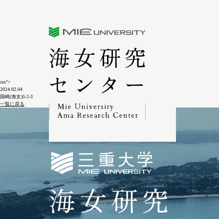
三重大学海女研究センター
css">
2024.02.04
国崎(海女)5-2-3
一覧に戻る
三重大学海女研究セン