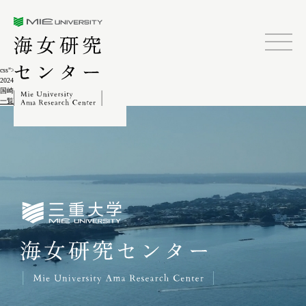
三重大学海女研究センター
css">
2024.02.04
国崎長浜の海士8-4-3
一覧に戻る
三重大学海女研究センター