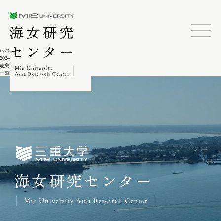
三重大学海女研究センター
css">
2024.02.04
志島(の風景)2-2-3
一覧に戻る
三重大学海女研究センター