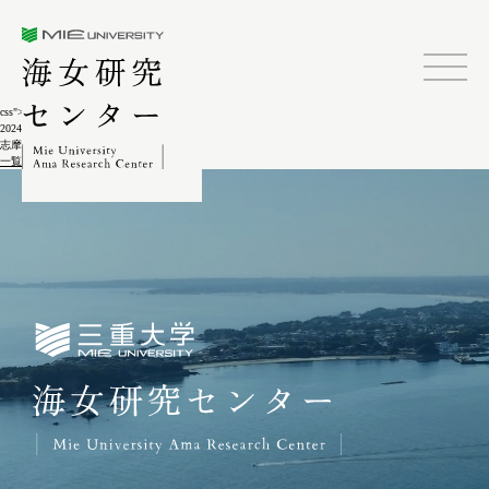
三重大学海女研究センター
css">
2024.02.04
志摩町和具(ノリアイ海女)A-1-1
一覧に戻る
三重大学海女研究センター