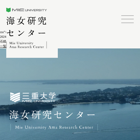
三重大学海女研究センター
css">
2024.02.04
石鏡かずきおり(潜き下り)5-3
一覧に戻る
三重大学海女研究センター