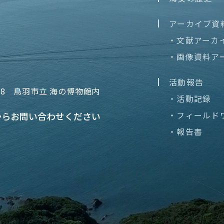
アーカイブ資
・文献アーカ
・画像資料ア
活動報告
68
鳥羽市立 海の博物館内
・活動記録
・フィールド
から
お問い合わせください
・報告書