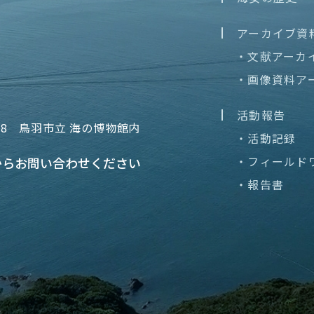
アーカイブ資
・文献アーカ
・画像資料ア
活動報告
68
鳥羽市立 海の博物館内
・活動記録
・フィールド
から
お問い合わせください
・報告書