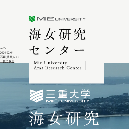
三重大学海女研究センター
css">
2024.02.04
石鏡(後産)5-1-5
一覧に戻る
三重大学海女研究セン