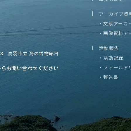
アーカイブ資
・文献アーカ
・画像資料ア
活動報告
68
鳥羽市立 海の博物館内
・活動記録
・フィールド
から
お問い合わせください
・報告書