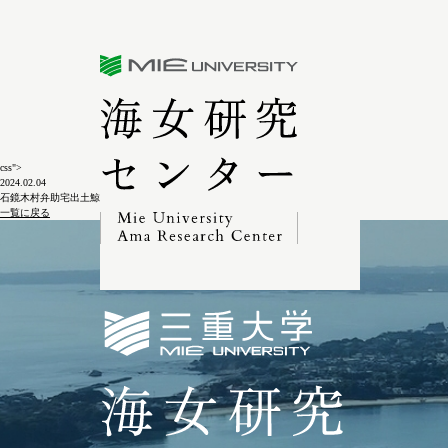
三重大学海女研究センター
css">
2024.02.04
石鏡木村弁助宅出土鯨骨5-4-3
一覧に戻る
三重大学海女研究セン