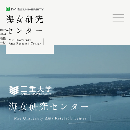
三重大学海女研究センター
css">
2024.02.04
石鏡木村弁助宅出土鯨骨5-5-2
一覧に戻る
三重大学海女研究センター