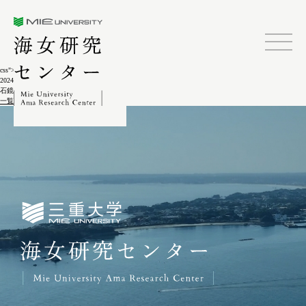
三重大学海女研究センター
css">
2024.02.04
石鏡木村弁助宅出土鯨骨5-5-4
一覧に戻る
三重大学海女研究センター