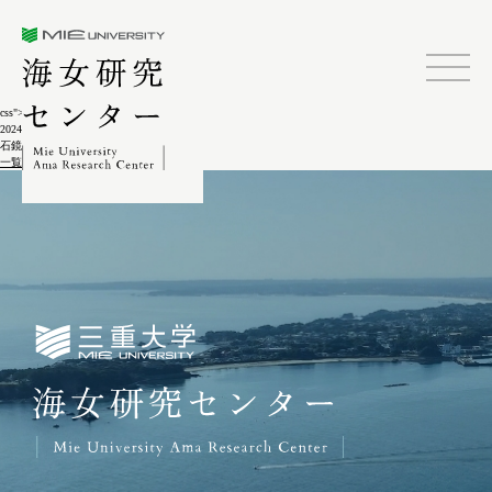
三重大学海女研究センター
css">
2024.02.04
石鏡木村弁助宅出土鯨骨5-6-1
一覧に戻る
三重大学海女研究センター