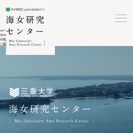
三重大学海女研究センター
css">
2024.02.04
石鏡(民具)5-3-3
一覧に戻る
三重大学海女研究センター