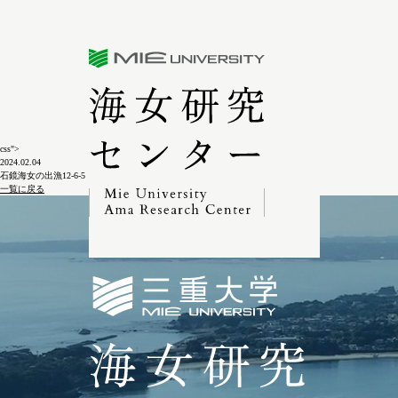
三重大学海女研究センター
css">
2024.02.04
石鏡海女の出漁12-6-5
一覧に戻る
三重大学海女研究セン