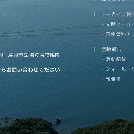
アーカイブ資
・文献アーカ
・画像資料ア
活動報告
68
鳥羽市立 海の博物館内
・活動記録
・フィールド
から
お問い合わせください
・報告書