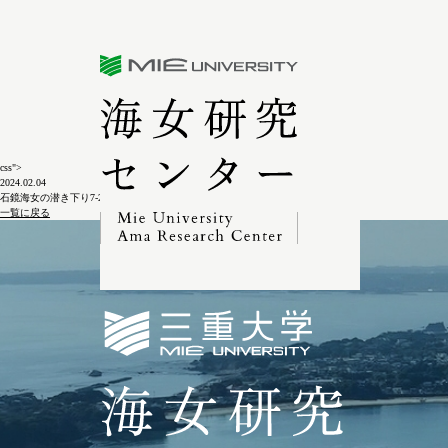
三重大学海女研究センター
css">
2024.02.04
石鏡海女の潜き下り7-2-2
一覧に戻る
三重大学海女研究セン