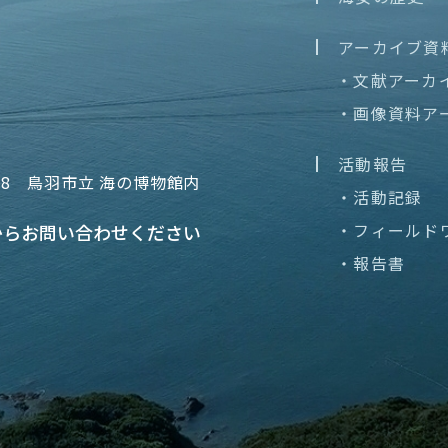
アーカイブ資
・文献アーカ
・画像資料ア
活動報告
68
鳥羽市立 海の博物館内
・活動記録
・フィールド
から
お問い合わせください
・報告書