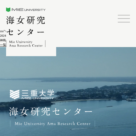
三重大学海女研究センター
css">
2024.02.04
神島ゲーター祭(アワ作り2)11-2
一覧に戻る
三重大学海女研究センター