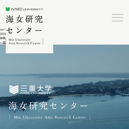
三重大学海女研究センター
css">
2024.02.04
神島ゲーター祭(神島の景観)7-4
一覧に戻る
三重大学海女研究センター