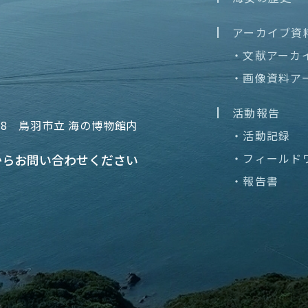
アーカイブ資
・文献アーカ
・画像資料ア
活動報告
68
鳥羽市立 海の博物館内
・活動記録
・フィールド
から
お問い合わせください
・報告書