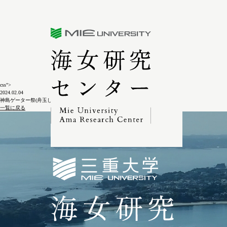
三重大学海女研究センター
css">
2024.02.04
神島ゲーター祭(舟玉しんぜ)14-17
一覧に戻る
三重大学海女研究セン