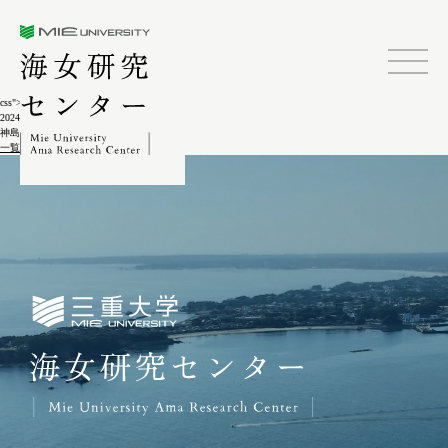
三重大学海女研究センター
css">
2024.02.04
神島ゴクアゲ(御供上げ)10-10
一覧に戻る
三重大学海女研究センター