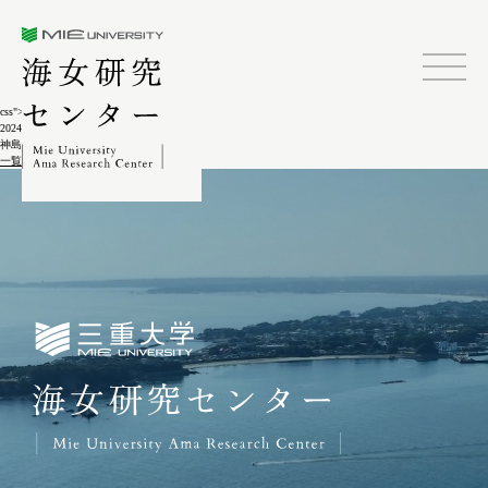
三重大学海女研究センター
css">
2024.02.04
神島ゴクアゲ(御供上げ)6-8
一覧に戻る
三重大学海女研究センター