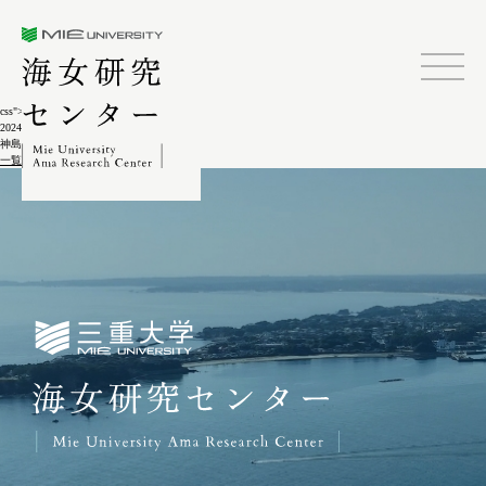
三重大学海女研究センター
css">
2024.02.04
神島ゴクアゲ(御供上げ)8-2
一覧に戻る
三重大学海女研究センター