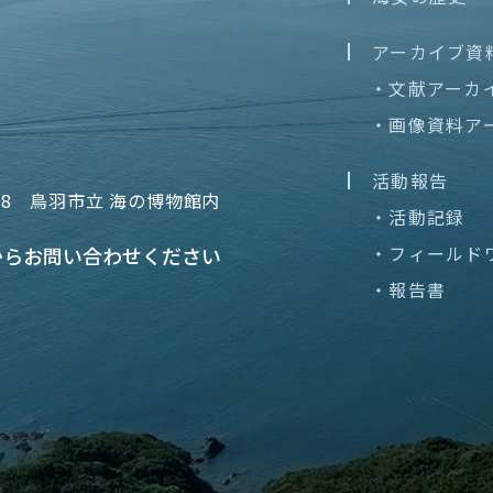
アーカイブ資
・文献アーカ
・画像資料ア
活動報告
68
鳥羽市立 海の博物館内
・活動記録
・フィールド
から
お問い合わせください
・報告書