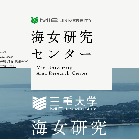
三重大学海女研究センター
css">
2024.02.04
神島 灯台･風俗A-9-8
一覧に戻る
三重大学海女研究セン