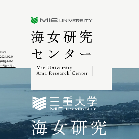
三重大学海女研究センター
css">
2024.02.04
神島A-8-6
一覧に戻る
三重大学海女研究セン