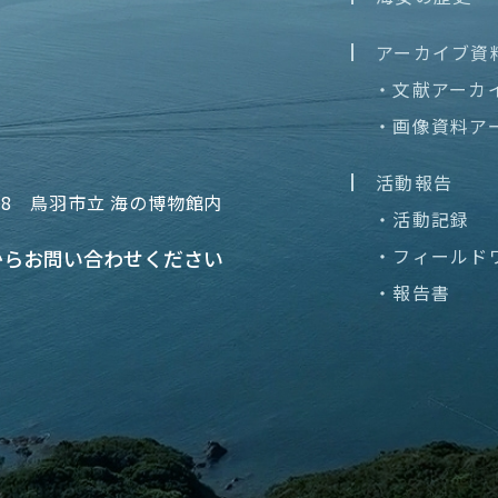
アーカイブ資
・文献アーカ
・画像資料ア
活動報告
68
鳥羽市立 海の博物館内
・活動記録
・フィールド
から
お問い合わせください
・報告書