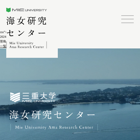
三重大学海女研究センター
css">
2024.02.04
菅島しろんご祭(複写写真)5-6-1
一覧に戻る
三重大学海女研究センター