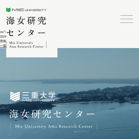
三重大学海女研究センター
css">
2024.02.04
菅島しろんご祭10-4
一覧に戻る
三重大学海女研究センター