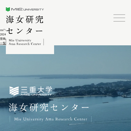
三重大学海女研究センター
css">
2024.02.04
菅島しろんご祭10-4
一覧に戻る
三重大学海女研究センター