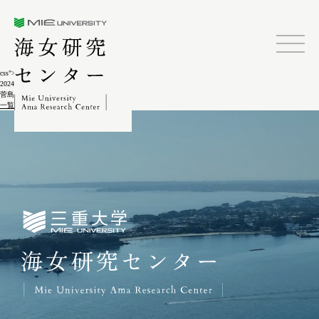
三重大学海女研究センター
css">
2024.02.04
菅島しろんご祭10-8
一覧に戻る
三重大学海女研究センター