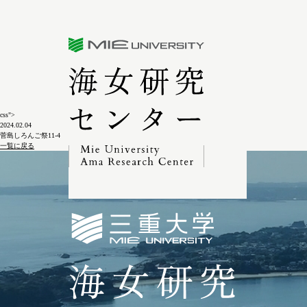
三重大学海女研究センター
css">
2024.02.04
菅島しろんご祭11-4
一覧に戻る
三重大学海女研究セン