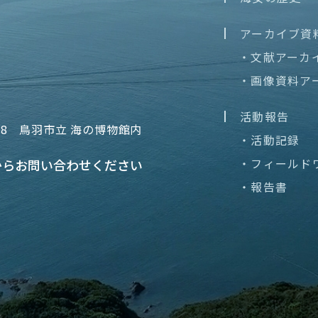
アーカイブ資
・文献アーカ
・画像資料ア
活動報告
68
鳥羽市立 海の博物館内
・活動記録
・フィールド
から
お問い合わせください
・報告書