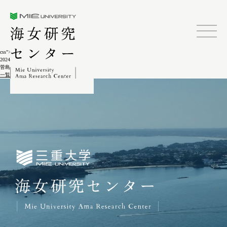
三重大学海女研究センター
css">
2024.02.04
菅島しろんご祭11-6
一覧に戻る
三重大学海女研究センター