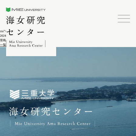
三重大学海女研究センター
css">
2024.02.04
菅島しろんご祭13-4
一覧に戻る
三重大学海女研究センター