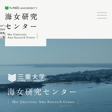
三重大学海女研究センター
css">
2024.02.04
菅島しろんご祭13-7
一覧に戻る
三重大学海女研究センター