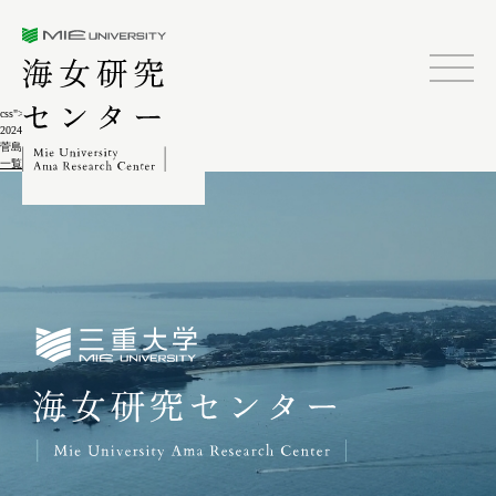
三重大学海女研究センター
css">
2024.02.04
菅島しろんご祭2-12
一覧に戻る
三重大学海女研究センター