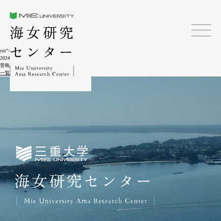
三重大学海女研究センター
css">
2024.02.04
菅島しろんご祭2-2
一覧に戻る
三重大学海女研究センター