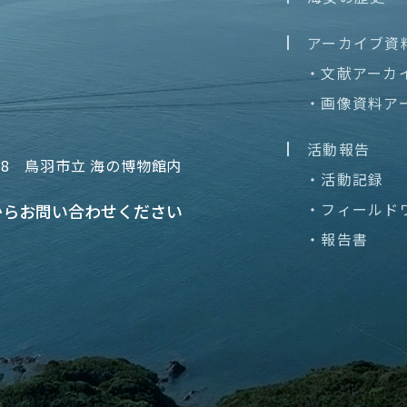
アーカイブ資
・文献アーカ
・画像資料ア
活動報告
68
鳥羽市立 海の博物館内
・活動記録
・フィールド
から
お問い合わせください
・報告書