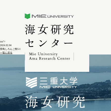
三重大学海女研究センター
css">
2024.02.04
菅島しろんご祭5-1
一覧に戻る
三重大学海女研究セン