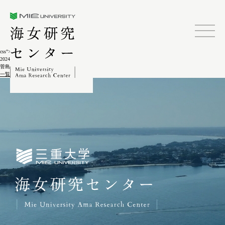
三重大学海女研究センター
css">
2024.02.04
菅島しろんご祭7-10
一覧に戻る
三重大学海女研究センター